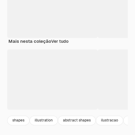
Mais nesta coleção
Ver tudo
shapes
illustration
abstract shapes
ilustracao
des