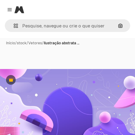
Magnific
Close menu
Pesqui
Início
/
stock
/
Vetores
/
Ilustração abstrata …
Premium