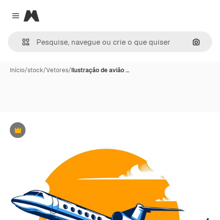
Magnific
Close menu
Pesqui
Início
/
stock
/
Vetores
/
Ilustração de avião …
Premium