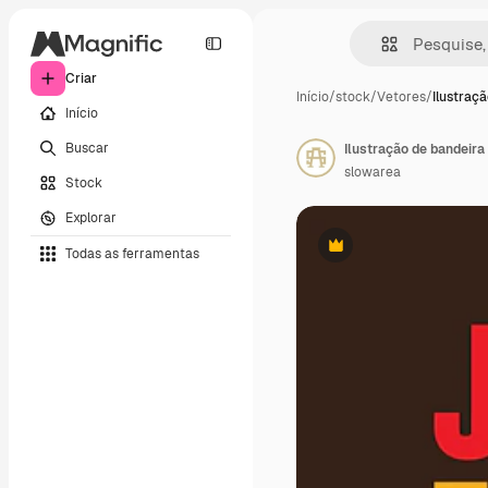
Criar
Início
/
stock
/
Vetores
/
Ilustraç
Início
Buscar
Ilustração de bandeira
slowarea
Stock
Explorar
Todas as ferramentas
Premium