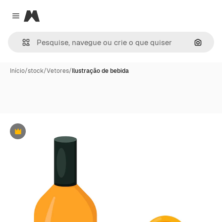
Magnific
Close menu
Pesqui
Início
/
stock
/
Vetores
/
Ilustração de bebida
Premium