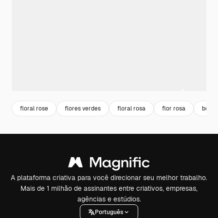
floral rose
flores verdes
floral rosa
flor rosa
borda
A plataforma criativa para você direcionar seu melhor trabalho.
Mais de 1 milhão de assinantes entre criativos, empresas,
agências e estúdios.
Português