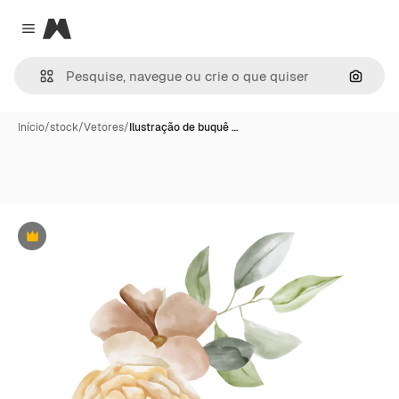
Magnific
Close menu
Pesqui
Início
/
stock
/
Vetores
/
Ilustração de buquê …
Premium