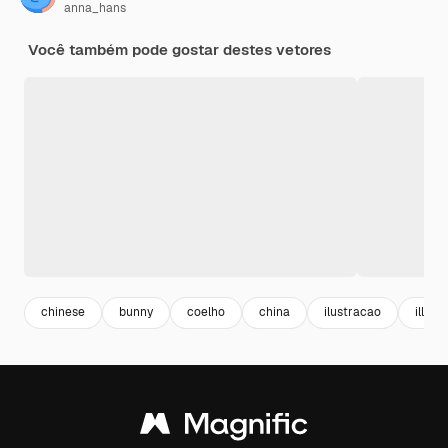
anna_hans
Você também pode gostar destes vetores
chinese
bunny
coelho
china
ilustracao
illust