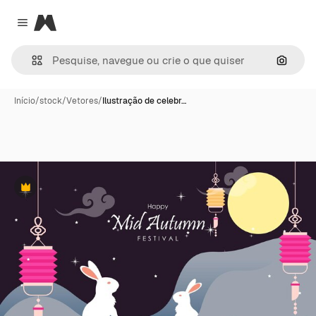
Magnific
Close menu
Pesqui
Início
/
stock
/
Vetores
/
Ilustração de celebr…
Premium