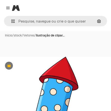
Magnific
Close menu
Pesqui
Início
/
stock
/
Vetores
/
Ilustração de clipar…
Premium