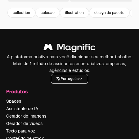
collection
colecao
illustration
design do pacote
il
A plataforma criativa para você direcionar seu melhor trabalho.
Mais de 1 milhão de assinantes entre criativos, empresas,
agências e estúdios.
Português
Produtos
Spaces
Assistente de IA
Gerador de imagens
Gerador de vídeos
Texto para voz
Conteúdo de stock