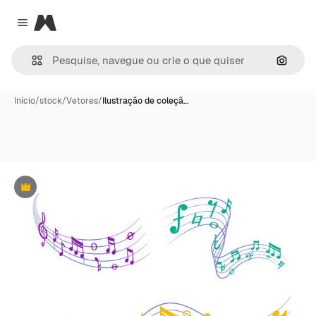
Magnific
Close menu
Pesqui
Início
/
stock
/
Vetores
/
Ilustração de coleçã…
Premium