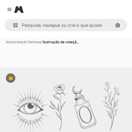
Magnific
Close menu
Pesqui
Início
/
stock
/
Vetores
/
Ilustração de coleçã…
Premium