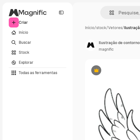
Criar
Início
/
stock
/
Vetores
/
Ilustraç
Início
Buscar
Ilustração de contorn
magnific
Stock
Explorar
Todas as ferramentas
Premium