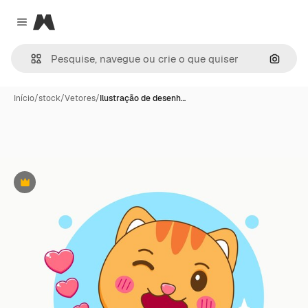
Magnific
Close menu
Pesqui
Início
/
stock
/
Vetores
/
Ilustração de desenh…
Premium