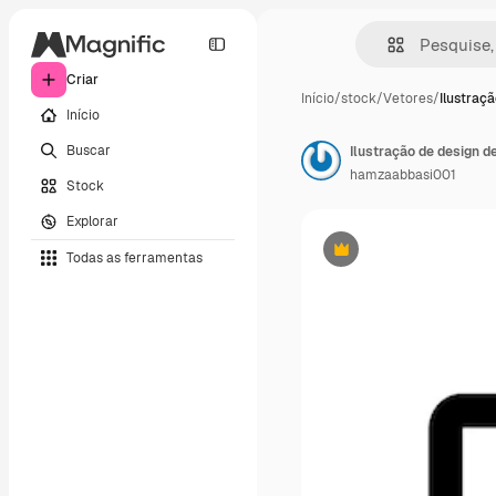
Criar
Início
/
stock
/
Vetores
/
Ilustraç
Início
Buscar
Ilustração de design d
hamzaabbasi001
Stock
Explorar
Todas as ferramentas
Premium