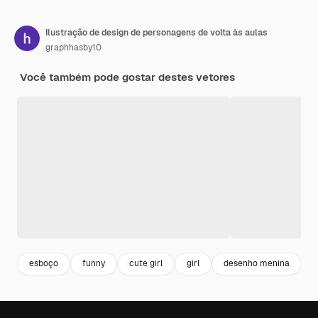
Ilustração de design de personagens de volta às aulas
graphhasby10
Você também pode gostar destes vetores
esboço
funny
cute girl
girl
desenho menina
i