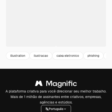
illustration
ilustracao
caixa eletronico
phishing
at
A plataforma criativa para você direcionar seu melhor trabalho.
Mais de 1 milhão de assinantes entre criativos, empresas,
agências e estúdios.
Português