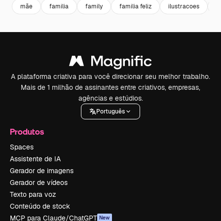
mãe
familia
family
familia feliz
ilustracoes
i
A plataforma criativa para você direcionar seu melhor trabalho.
Mais de 1 milhão de assinantes entre criativos, empresas,
agências e estúdios.
Português
Produtos
Spaces
Assistente de IA
Gerador de imagens
Gerador de vídeos
Texto para voz
Conteúdo de stock
MCP para Claude/ChatGPT
New