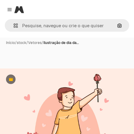
Magnific
Close menu
Pesqui
Início
/
stock
/
Vetores
/
Ilustração de dia da…
Premium