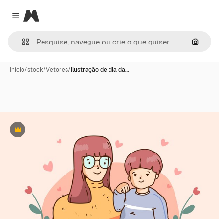
Magnific
Close menu
Pesqui
Início
/
stock
/
Vetores
/
Ilustração de dia da…
Premium