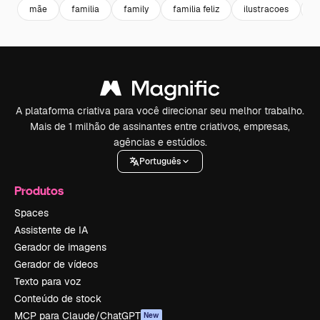
mãe
familia
family
familia feliz
ilustracoes
i
A plataforma criativa para você direcionar seu melhor trabalho.
Mais de 1 milhão de assinantes entre criativos, empresas,
agências e estúdios.
Português
Produtos
Spaces
Assistente de IA
Gerador de imagens
Gerador de vídeos
Texto para voz
Conteúdo de stock
MCP para Claude/ChatGPT
New