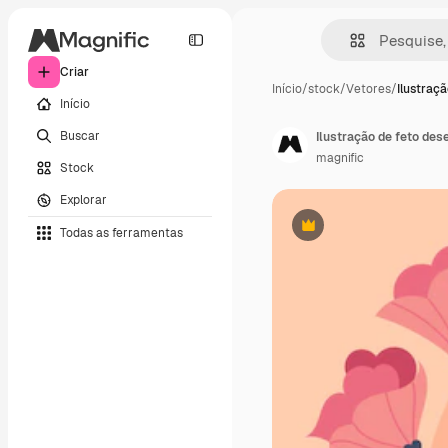
Criar
Início
/
stock
/
Vetores
/
Ilustraçã
Início
Buscar
Ilustração de feto de
magnific
Stock
Explorar
Todas as ferramentas
Premium