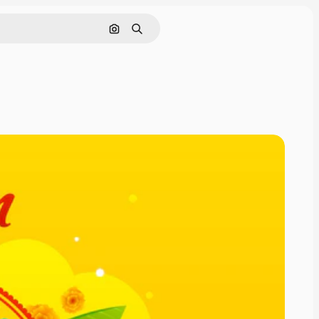
Pesquisar por imagem
Buscar