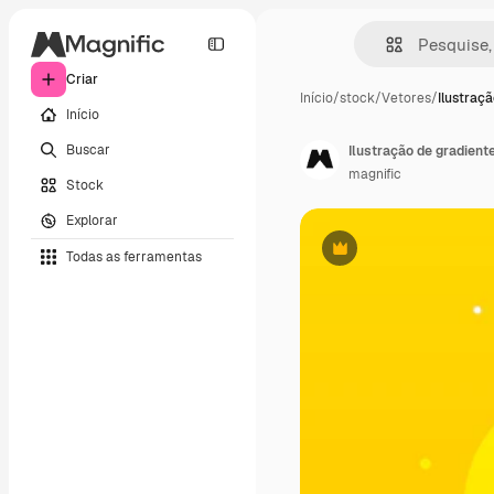
Criar
Início
/
stock
/
Vetores
/
Ilustraç
Início
Buscar
Ilustração de gradien
magnific
Stock
Explorar
Todas as ferramentas
Premium