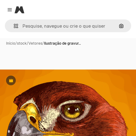
Magnific
Close menu
Pesqui
Início
/
stock
/
Vetores
/
Ilustração de gravur…
Premium