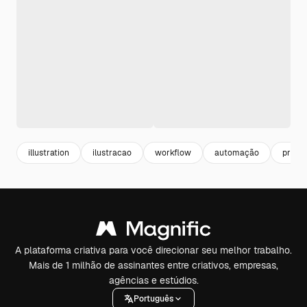
illustration
ilustracao
workflow
automação
progr
A plataforma criativa para você direcionar seu melhor trabalho.
Mais de 1 milhão de assinantes entre criativos, empresas,
agências e estúdios.
Português