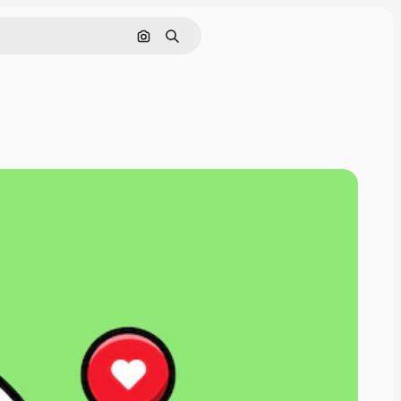
Pesquisar por imagem
Buscar