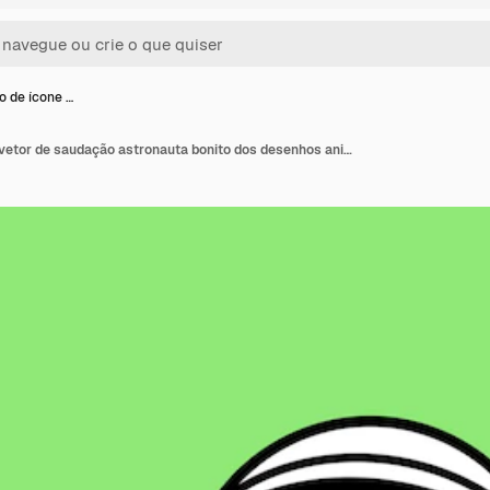
o de ícone …
Ilustração de ícone de vetor de saudação astronauta bonito dos desenhos animados. Conceito de ícone de tecnologia de ciência isolado