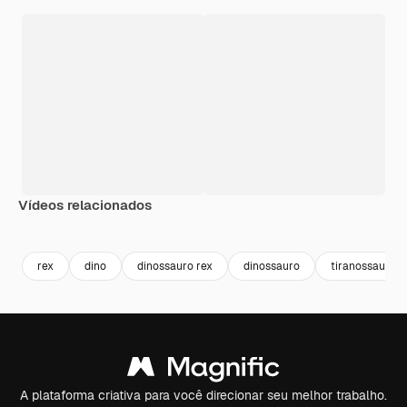
Vídeos relacionados
Premium
Premium
Gerado por IA
Premium
Premium
Gerado por 
rex
dino
dinossauro rex
dinossauro
tiranossauro
A plataforma criativa para você direcionar seu melhor trabalho.