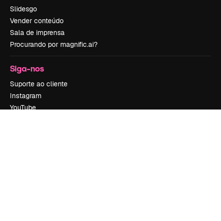
Slidesgo
Vender conteúdo
Sala de imprensa
Procurando por magnific.ai?
Siga-nos
Suporte ao cliente
Instagram
YouTube
LinkedIn
TikTok
Discord
X
Reddit
Copyright © 2010-
2026
Freepik Company S.L.U.
Todos os direitos
reservados
.