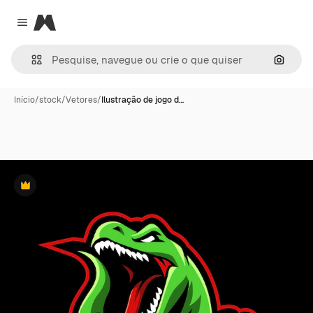
Magnific
Close menu
Pesqui
Início
/
stock
/
Vetores
/
Ilustração de jogo d…
Premium