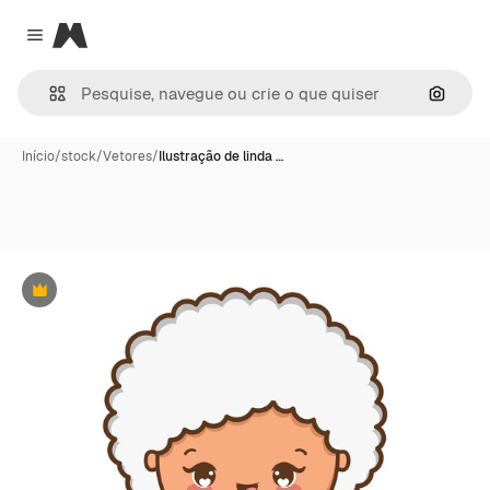
Magnific
Close menu
Pesqui
Início
/
stock
/
Vetores
/
Ilustração de linda …
Premium