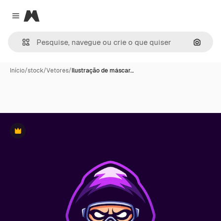
Magnific
Close menu
Pesqui
Início
/
stock
/
Vetores
/
Ilustração de máscar…
Premium