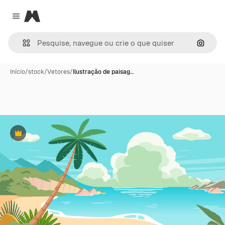
Magnific
Close menu
Pesqui
Início
/
stock
/
Vetores
/
Ilustração de paisag…
Premium