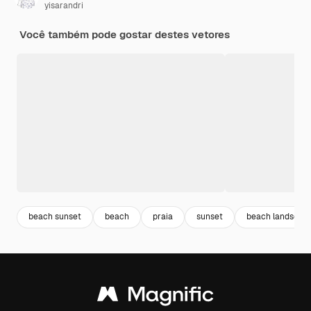
yisarandri
Você também pode gostar destes vetores
beach sunset
beach
praia
sunset
beach landscap