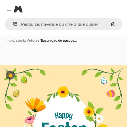
Magnific
Close menu
Pesqui
Início
/
stock
/
Vetores
/
Ilustração de páscoa…
Premium