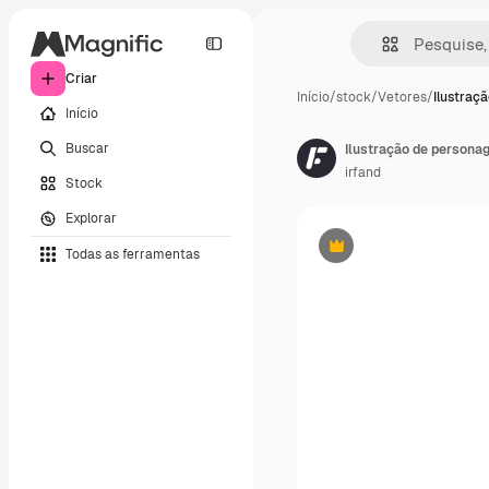
Criar
Início
/
stock
/
Vetores
/
Ilustraç
Início
Buscar
irfand
Stock
Explorar
Todas as ferramentas
Premium