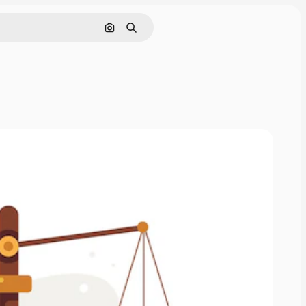
Pesquisar por imagem
Buscar