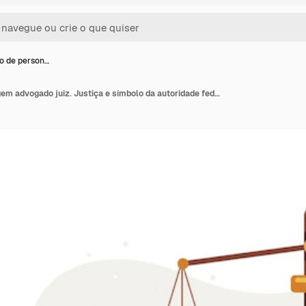
ão de person…
Ilustração de personagem advogado juiz. Justiça e símbolo da autoridade federal, conhecimento da profissão de advogado. Ilustração vetorial em estilo simples