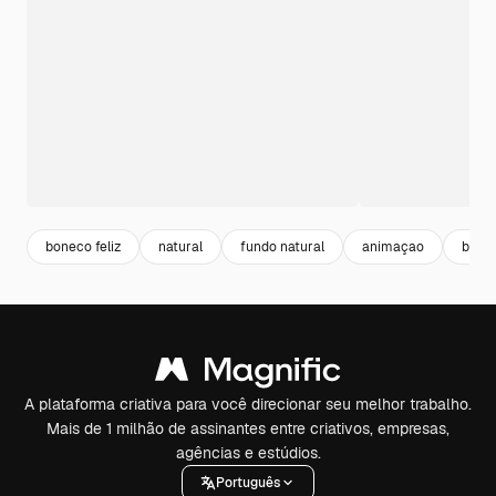
boneco feliz
natural
fundo natural
animaçao
bone
A plataforma criativa para você direcionar seu melhor trabalho.
Mais de 1 milhão de assinantes entre criativos, empresas,
agências e estúdios.
Português