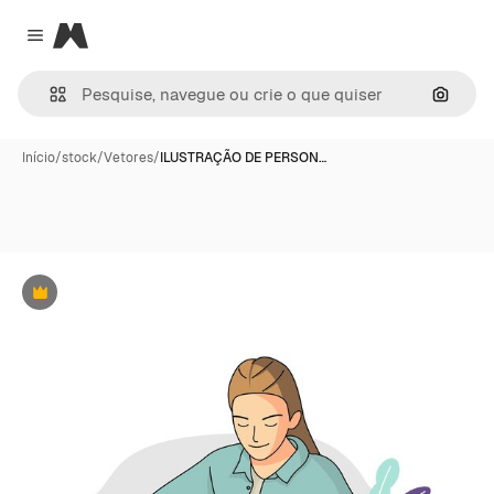
Magnific
Close menu
Pesqui
Início
/
stock
/
Vetores
/
ILUSTRAÇÃO DE PERSON…
Premium