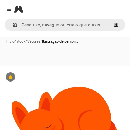
Magnific
Close menu
Pesqui
Início
/
stock
/
Vetores
/
Ilustração de person…
Premium