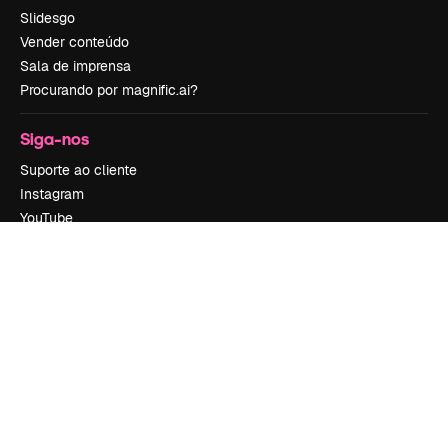
Slidesgo
Vender conteúdo
Sala de imprensa
Procurando por magnific.ai?
Siga-nos
Suporte ao cliente
Instagram
YouTube
LinkedIn
TikTok
Discord
X
Reddit
Copyright © 2010-
2026
Freepik Company S.L.U.
Todos os direitos
reservados
.