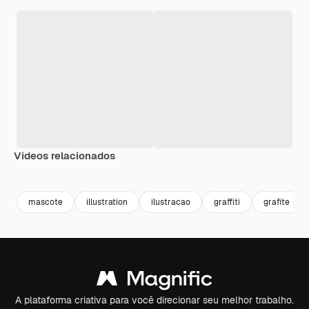
Vídeos relacionados
Premium
Premium
Gerado por IA
Premium
Premium
mascote
illustration
ilustracao
graffiti
grafite
A plataforma criativa para você direcionar seu melhor trabalho.