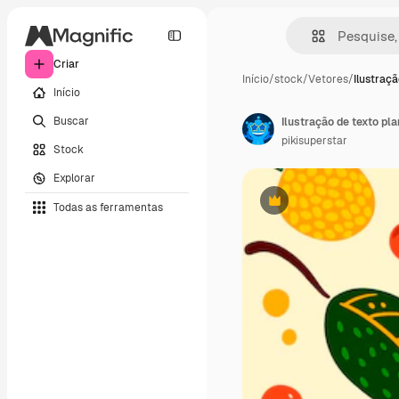
Criar
Início
/
stock
/
Vetores
/
Ilustraçã
Início
Buscar
Ilustração de texto pl
pikisuperstar
Stock
Explorar
Todas as ferramentas
Premium