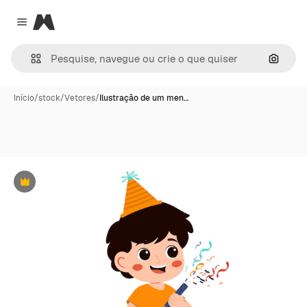
Magnific
Close menu
Pesqui
Início
/
stock
/
Vetores
/
Ilustração de um men…
Premium