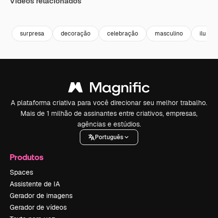
Vídeos relacionados
Premium
Premium
Premium
Premium
surpresa
decoração
celebração
masculino
ilustr
A plataforma criativa para você direcionar seu melhor trabalho.
Mais de 1 milhão de assinantes entre criativos, empresas,
agências e estúdios.
Português
Produtos
Spaces
Assistente de IA
Gerador de imagens
Gerador de vídeos