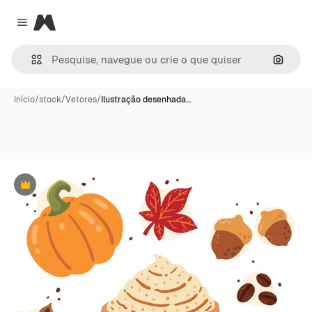
Magnific
Close menu
Pesqui
Início
/
stock
/
Vetores
/
Ilustração desenhada…
Premium