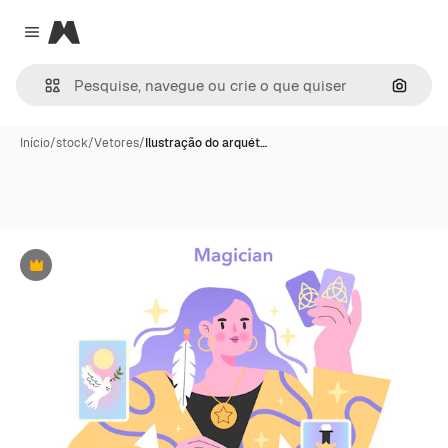
Magnific
Close menu
Pesqui
Início
/
stock
/
Vetores
/
Ilustração do arquét…
Premium