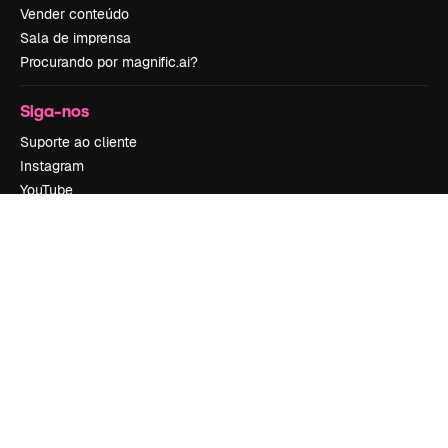
Vender conteúdo
Sala de imprensa
Procurando por magnific.ai?
Siga-nos
Suporte ao cliente
Instagram
YouTube
LinkedIn
TikTok
Discord
X
Reddit
Copyright © 2010-
2026
Freepik Company S.L.U.
Todos os direitos
reservados
.