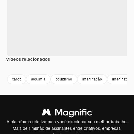
Vídeos relacionados
Premium
Premium
Gerado por IA
Premium
Premium
Gerado por 
tarot
alquimia
ocultismo
imaginação
imagination
A plataforma criativa para você direcionar seu melhor trabalho.
Mais de 1 milhão de assinantes entre criativos, empresas,