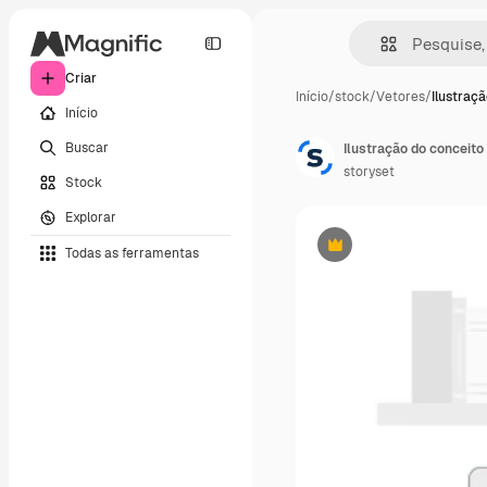
Criar
Início
/
stock
/
Vetores
/
Ilustraç
Início
Buscar
Ilustração do conceito
storyset
Stock
Explorar
Todas as ferramentas
Premium