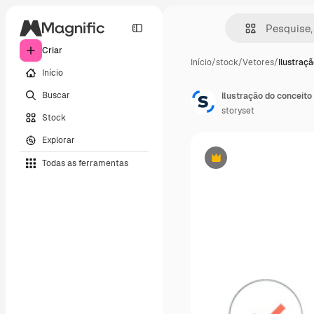
Criar
Início
/
stock
/
Vetores
/
Ilustraç
Início
Buscar
Ilustração do conceito 
storyset
Stock
Explorar
Todas as ferramentas
Premium