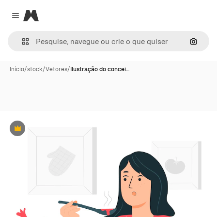
Magnific
Close menu
Pesqui
Início
/
stock
/
Vetores
/
Ilustração do concei…
Premium