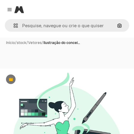
Magnific
Close menu
Pesqui
Início
/
stock
/
Vetores
/
Ilustração do concei…
Premium