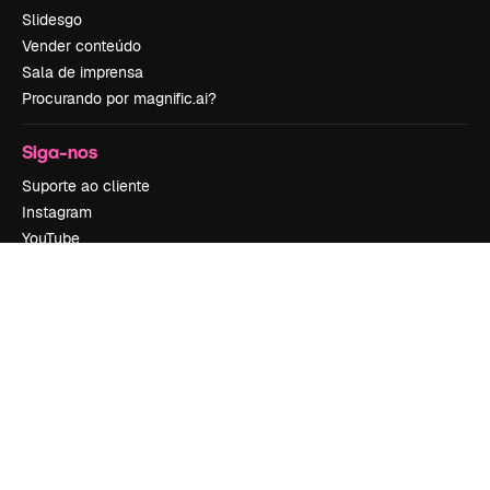
Slidesgo
Vender conteúdo
Sala de imprensa
Procurando por magnific.ai?
Siga-nos
Suporte ao cliente
Instagram
YouTube
LinkedIn
TikTok
Discord
X
Reddit
Copyright © 2010-
2026
Freepik Company S.L.U.
Todos os direitos
reservados
.