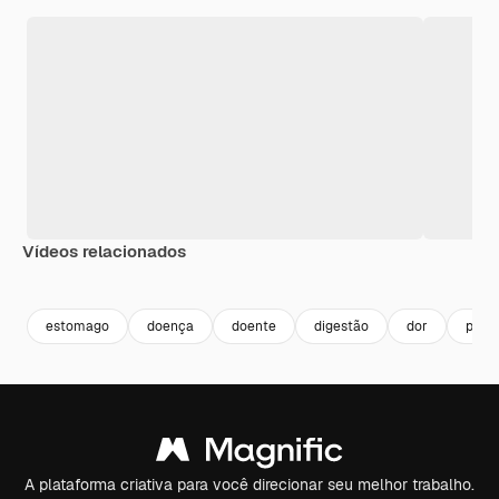
Vídeos relacionados
Premium
Premium
Gerado por 
estomago
doença
doente
digestão
dor
prob
A plataforma criativa para você direcionar seu melhor trabalho.