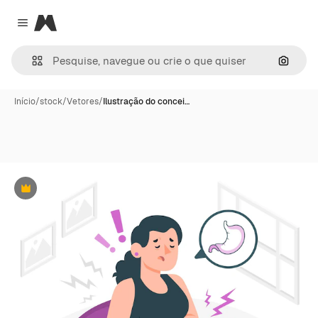
Magnific
Close menu
Pesqui
Início
/
stock
/
Vetores
/
Ilustração do concei…
Premium