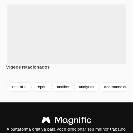
Vídeos relacionados
Premium
Premium
Premium
Premium
relatorio
report
analise
analytics
analisando dado
A plataforma criativa para você direcionar seu melhor trabalho.