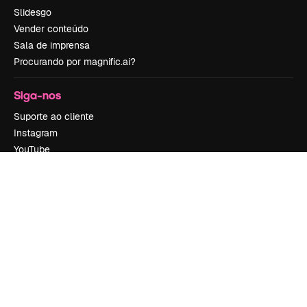
Slidesgo
Vender conteúdo
Sala de imprensa
Procurando por magnific.ai?
Siga-nos
Suporte ao cliente
Instagram
YouTube
LinkedIn
TikTok
Discord
X
Reddit
Copyright © 2010-
2026
Freepik Company S.L.U.
Todos os direitos
reservados
.