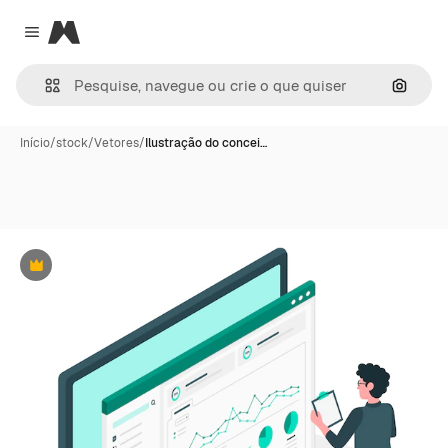
Magnific
Close menu
Pesqui
Início
/
stock
/
Vetores
/
Ilustração do concei…
Premium