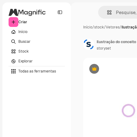
Criar
Início
/
stock
/
Vetores
/
Ilustraç
Início
Buscar
Ilustração do conceito
storyset
Stock
Explorar
Todas as ferramentas
Premium