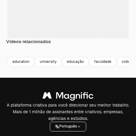
Vídeos relacionados
Premium
Premium
Premium
Premium
education
university
educação
faculdade
college
A plataforma criativa para você direcionar seu melhor trabalho.
Mais de 1 milhão de assinantes entre criativos, empresas,
agências e estúdios.
Português