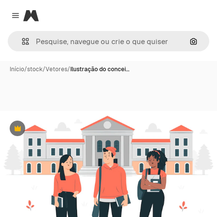
Magnific
Close menu
Pesqui
Início
/
stock
/
Vetores
/
Ilustração do concei…
Premium