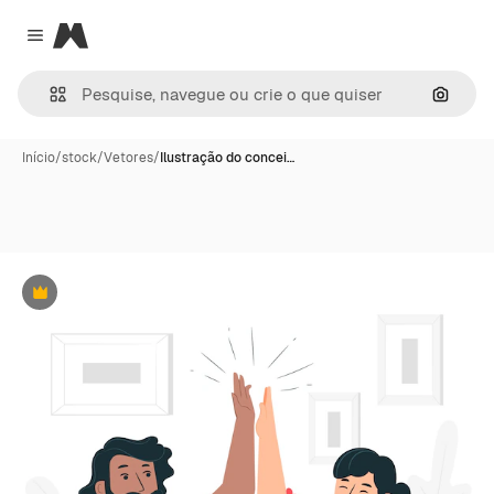
Magnific
Close menu
Pesqui
Início
/
stock
/
Vetores
/
Ilustração do concei…
Premium