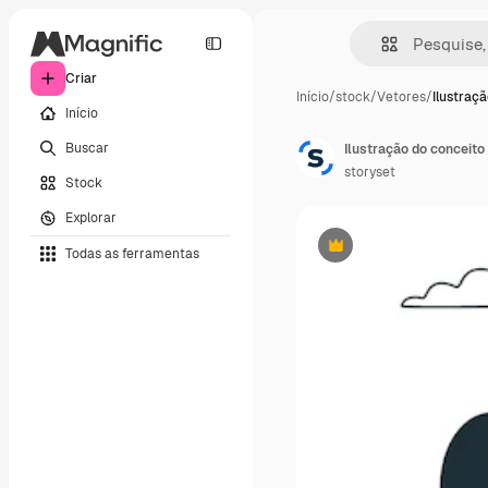
Criar
Início
/
stock
/
Vetores
/
Ilustraç
Início
Buscar
Ilustração do conceito
storyset
Stock
Explorar
Todas as ferramentas
Premium