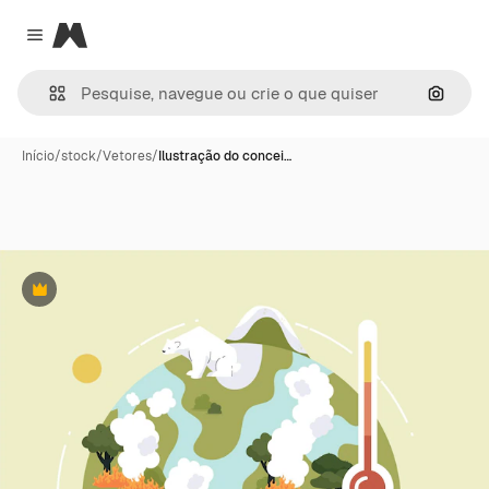
Magnific
Close menu
Pesqui
Início
/
stock
/
Vetores
/
Ilustração do concei…
Premium