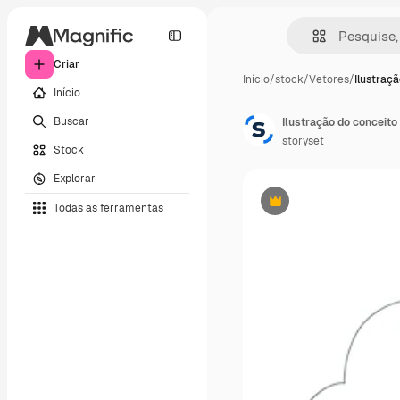
Criar
Início
/
stock
/
Vetores
/
Ilustraç
Início
Buscar
Ilustração do conceit
storyset
Stock
Explorar
Todas as ferramentas
Premium