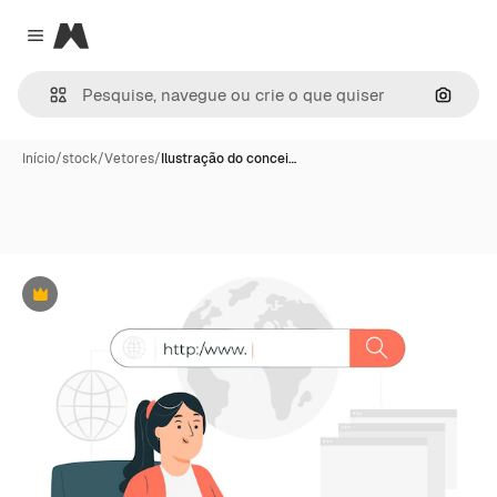
Magnific
Close menu
Pesqui
Início
/
stock
/
Vetores
/
Ilustração do concei…
Premium