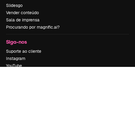
Slidesgo
Vender conteúdo
Sala de imprensa
Procurando por magnific.ai?
Siga-nos
Suporte ao cliente
Instagram
YouTube
LinkedIn
TikTok
Discord
X
Reddit
Copyright © 2010-
2026
Freepik Company S.L.U.
Todos os direitos
reservados
.