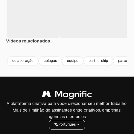
Vídeos relacionados
Premium
Premium
Premium
Premium
Gerado por 
colaboração
colegas
equipe
partnership
parceria
A plataforma criativa para você direcionar seu melhor trabalho.
Mais de 1 milhão de assinantes entre criativos, empresas,
agências e estúdios.
Português