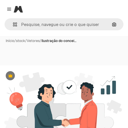
Magnific
Close menu
Pesqui
Início
/
stock
/
Vetores
/
Ilustração do concei…
Premium