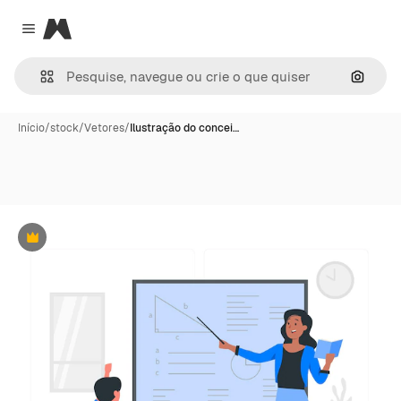
Magnific
Close menu
Pesqui
Início
/
stock
/
Vetores
/
Ilustração do concei…
Premium