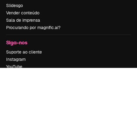
Slidesgo
Vender conteúdo
Sala de imprensa
Procurando por magnific.ai?
Siga-nos
Suporte ao cliente
Instagram
YouTube
LinkedIn
TikTok
Discord
X
Reddit
Copyright © 2010-
2026
Freepik Company S.L.U.
Todos os direitos
reservados
.