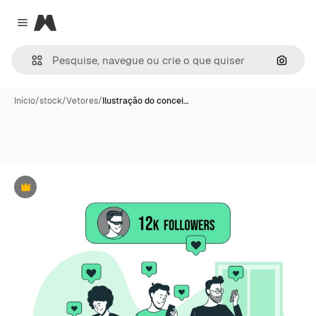
Magnific
Close menu
Pesqui
Início
/
stock
/
Vetores
/
Ilustração do concei…
Premium